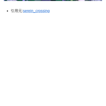
引用元:
serein_crossing