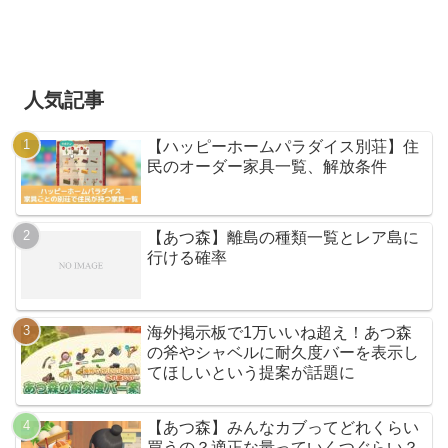
人気記事
【ハッピーホームパラダイス別荘】住
民のオーダー家具一覧、解放条件
【あつ森】離島の種類一覧とレア島に
行ける確率
海外掲示板で1万いいね超え！あつ森
の斧やシャベルに耐久度バーを表示し
てほしいという提案が話題に
【あつ森】みんなカブってどれくらい
買うの？適正な量っていくつぐらい？