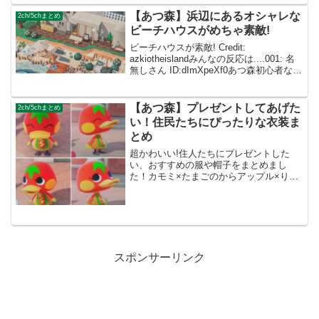
ID:YJdkC9810...
【あつ森】浜辺にあるオシャレな
2ch/5chまとめ
ビーチハウスがめちゃ素敵!
ビーチハウスが素敵! Credit:
azkiotheislandみんなの反応は....001: 名
無しさん ID:dImXpeXf0あつ森初心者なの
でとても参考になりました…！ 002: 名無
しさん ID:caZ2RUMYM 自然でおしゃ...
【あつ森】プレゼントしてあげた
2ch/5chまとめ
い！住民たちにぴったりな衣装ま
とめ
超かわいい!住人たちにプレゼントした
い、おすすめの服や帽子をまとめまし
た！カモミ×たまごのからアップル×りん
ごのぼうしヒャクパー×オレンジのぼうし
グミ×どんぐりニットケチャップ×ホット
ドッグな服ベアード×バスタオルみんなの
反応は....00...
スポンサーリンク