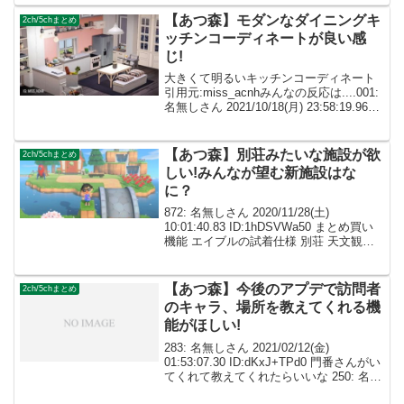
21/08/20(金)00:4...
【あつ森】モダンなダイニングキ
2ch/5chまとめ
ッチンコーディネートが良い感
じ!
大きくて明るいキッチンコーディネート
引用元:miss_acnhみんなの反応は....001:
名無しさん 2021/10/18(月) 23:58:19.96
ID:dImXpeXf0モダンな雰囲気大好きです!
002: 名無しさん ID:...
【あつ森】別荘みたいな施設が欲
2ch/5chまとめ
しい!みんなが望む新施設はな
に？
872: 名無しさん 2020/11/28(土)
10:01:40.83 ID:1hDSVWa50 まとめ買い
機能 エイブルの試着仕様 別荘 天文観測
台 演劇場 希望は今んとこはこれくらいか
な 876: 名無しさん 2020/11/28(土...
【あつ森】今後のアプデで訪問者
2ch/5chまとめ
のキャラ、場所を教えてくれる機
能がほしい!
283: 名無しさん 2021/02/12(金)
01:53:07.30 ID:dKxJ+TPd0 門番さんがい
てくれて教えてくれたらいいな 250: 名無
しさん 2021/02/11(木) 19:08:55.24