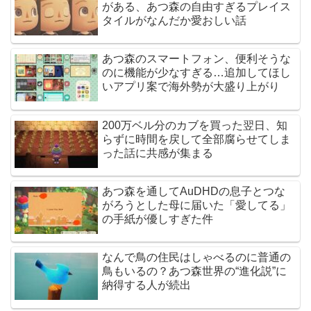
がある、あつ森の自由すぎるプレイス
タイルがなんだか愛おしい話
あつ森のスマートフォン、便利そうな
のに機能が少なすぎる…追加してほし
いアプリ案で海外勢が大盛り上がり
200万ベル分のカブを買った翌日、知
らずに時間を戻して全部腐らせてしま
った話に共感が集まる
あつ森を通してAuDHDの息子とつな
がろうとした母に届いた「愛してる」
の手紙が優しすぎた件
なんで鳥の住民はしゃべるのに普通の
鳥もいるの？あつ森世界の“進化説”に
納得する人が続出