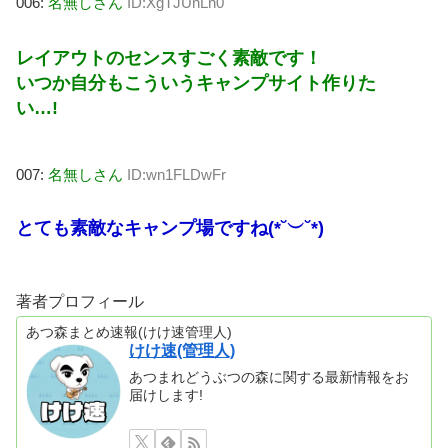
006:
名無しさん
ID:XgTJUnLn0
レイアウトのセンスすごく素敵です！
いつか自分もこういうキャンプサイト作りた
い…!
007:
名無しさん
ID:wn1FLDwFr
とても素敵なキャンプ場ですね(*˘︶˘*)
著者プロフィール
あつ森まとめ速報(けけ速管理人)
けけ速(管理人)
あつまれどうぶつの森に関する最新情報をお
届けします!