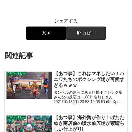
シェアする
X
コピー
関連記事
【あつ森】これはマネしたい！ハ
2ch/5chまとめ
ニワたちのボクシング場が可愛す
ぎるｗｗｗ
ダンベルの別荘にある賭博ボクシング場
みんなの反応は....001: 名無しさん
2021/10/18(月) 23:58:19.96 ID:dImXpeXf0
この秘密の入り口感好き 002: 名無しさん
ID:caZ2RUMYMボクシングの発...
【あつ森】海外勢が作り上げたた
2ch/5chまとめ
ぬき商店前の噴水前広場が素晴ら
しい仕上がり!