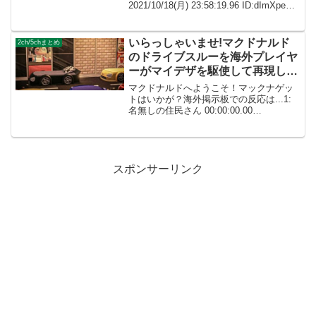
2021/10/18(月) 23:58:19.96 ID:dImXpeXf0
壁紙、床どうなってるの？！MOD？！
002: 名無し...
いらっしゃいませ!マクドナルド
2ch/5chまとめ
のドライブスルーを海外プレイヤ
ーがマイデザを駆使して再現して
みた！
マクドナルドへようこそ！マックナゲッ
トはいかが？海外掲示板での反応は...1:
名無しの住民さん 00:00:00.00
ID:atsumoriMcnuggetならぬMcNookets
😂😂(Nookはたぬきちの英語名) 1: 名無し
の住民さ...
スポンサーリンク