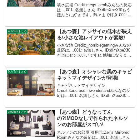
噴水広場 Credit:megs_acnhみんなの反応
は....001: 名無しさん ID:dImXpeXf0もう
ほんとに好きです、隅々まで好き 002: 名
無しさん ID:caZ2RUMYM私の島と違いす
ぎる...本当にそれくらい素敵です...
【あつ森】アジサイの低木が映え
2ch/5chまとめ
る!小さな池レイアウトが素敵!
小さな池 Credit:_horriblegamingみんなの
反応は....001: 名無しさん ID:dImXpeXf0
本当にセンスいいですね 勉強になりまし
た 002: 名無しさん ID:caZ2RUMYM石の
使い方が贅沢すぎる！！ 0...
【あつ森】オシャレな黒のキャビ
2ch/5chまとめ
ネットマイデザインが登場!
キャビネットマイデザイン
Credit:kai.cross.inwonderlandみんなの反
応は....001: 名無しさん ID:dImXpeXf0オ
シャレー❕❕❕凄い上手い 002: 名無しさん
ID:caZ2RUMYMめちゃくちゃオ...
【あつ森】どうなってん
2ch/5chまとめ
の?!MODなしで作られたネルソ
ンのお部屋がスゴい!
ネルソンのお部屋 引用元:Zell's Mirrored
Roomみんなの反応は....001: 名無しさん