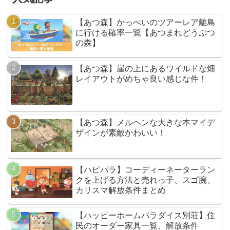
【あつ森】かっぺいのツアーレア離島
に行ける確率一覧【あつまれどうぶつ
の森】
【あつ森】崖の上にあるワイルドな畑
レイアウトがめちゃ良い感じな件！
【あつ森】メルヘンな大きな本マイデ
ザインが素敵かわいい！
【ハピパラ】コーディーネーターラン
クを上げる方法と売れっ子、スゴ腕、
カリスマ解放条件まとめ
【ハッピーホームパラダイス別荘】住
民のオーダー家具一覧、解放条件