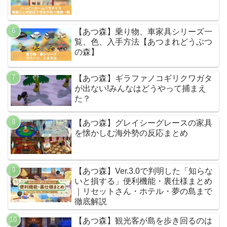
【あつ森】乗り物、車家具シリーズ一
覧、色、入手方法【あつまれどうぶつ
の森】
【あつ森】ギラファノコギリクワガタ
が出ない!みんなはどうやって捕まえ
た？
【あつ森】グレイシーグレースの家具
を懐かしむ海外勢の反応まとめ
【あつ森】Ver.3.0で判明した「知らな
いと損する」便利機能・裏仕様まとめ
｜リセットさん・ホテル・夢の島まで
徹底解説
【あつ森】観光客が島を歩き回るのは