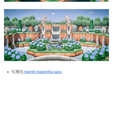
引用元:
sweet.magnolia.sara