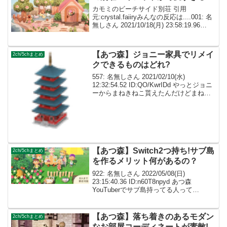
カモミのビーチサイド別荘 引用
元:crystal.faiiryみんなの反応は....001: 名
無しさん 2021/10/18(月) 23:58:19.96
ID:dImXpeXf0待ってましたー！今日もす
ごい島クリですね(≧∇≦) 002...
【あつ森】ジョニー家具でリメイ
2ch/5chまとめ
クできるものはどれ?
557: 名無しさん 2021/02/10(水)
12:32:54.52 ID:QO/KwrIDd やっとジョニ
ーからまねきねこ貰えたんだけどまねき
ねこもカラバリあるの？ 黒いまねきねこ
だったんだけど 559: 名無しさん
2021/02/...
【あつ森】Switch2つ持ち!サブ島
2ch/5chまとめ
を作るメリット何があるの？
922: 名無しさん 2022/05/08(日)
23:15:40.36 ID:n60T8npyd あつ森
YouTuberでサブ島持ってる人って
Switch2台でやってるってこと？ 923: 名
無しさん 2022/05/08(日) 23:2...
【あつ森】落ち着きのあるモダン
2ch/5chまとめ
なお部屋コーディネートが素敵!