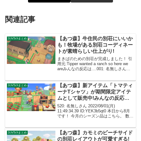
関連記事
【あつ森】牛住民の別荘にいいか
2ch/5chまとめ
も！牧場がある別荘コーディネー
トが素晴らしい仕上がり!
まきばのための別荘が完成しました！ 引
用元:Tipper wanted a ranch so here we
areみんなの反応は....001: 名無しさん
2021/10/18(月) 23:58:19.96 ID:dImXpeXf0
せい...
【あつ森】新アイテム「トマティ
2ch/5chまとめ
ーナTシャツ」が期間限定アイテ
ムとして販売中!みんなの反応ま
とめ!
520: 名無しさん 2022/08/01(月)
11:49:34.39 ID:YEK3b5qt0 本日から8月
です！ 今月のシーズン品はこちら。 数は
少ないですが、 20日から販売される「ト
マティーナTシャツ」は 今年からの新商
品となるの...
【あつ森】カモミのビーチサイド
2ch/5chまとめ
の別荘レイアウトが可愛すぎる!