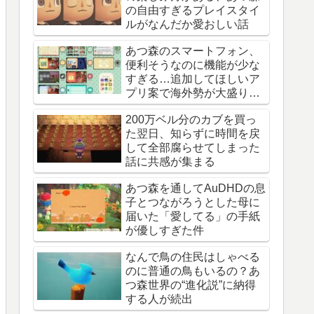
の自由すぎるプレイスタイ
ルがなんだか愛おしい話
あつ森のスマートフォン、
便利そうなのに機能が少な
すぎる…追加してほしいア
プリ案で海外勢が大盛り上
がり
200万ベル分のカブを買っ
た翌日、知らずに時間を戻
して全部腐らせてしまった
話に共感が集まる
あつ森を通してAuDHDの息
子とつながろうとした母に
届いた「愛してる」の手紙
が優しすぎた件
なんで鳥の住民はしゃべる
のに普通の鳥もいるの？あ
つ森世界の“進化説”に納得
する人が続出