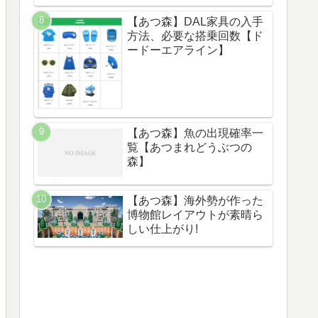
【あつ森】DAL家具の入手
方法、必要な搭乗回数【ド
ードーエアライン】
【あつ森】魚の出現確率一
覧【あつまれどうぶつの
森】
【あつ森】海外勢が作った
博物館レイアウトが素晴ら
しい仕上がり!