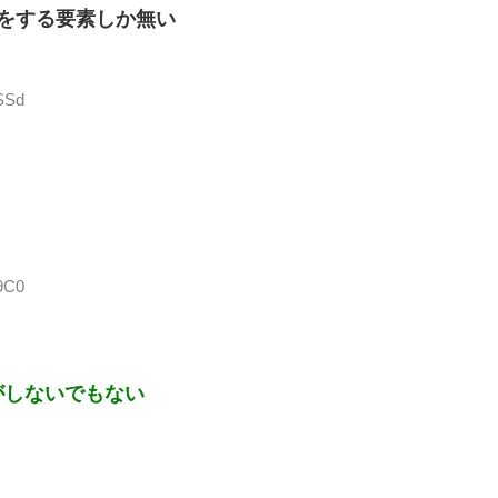
をする要素しか無い
2SSd
9C0
がしないでもない