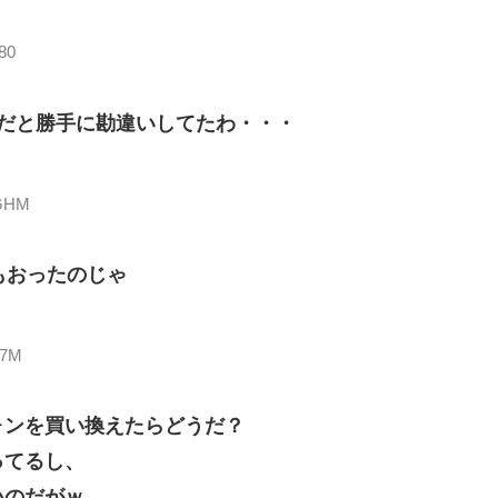
80
だと勝手に勘違いしてたわ・・・
OGHM
もおったのじゃ
J7M
ォンを買い換えたらどうだ？
ってるし、
いのだがｗ