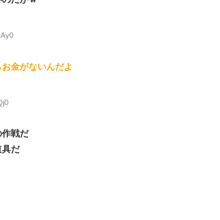
GAy0
らお金がないんだよ
Qj0
の作戦だ
道具だ