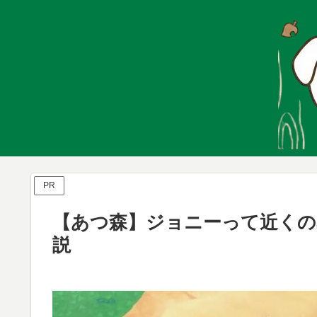
PR
【あつ森】ジョニーって近く
説