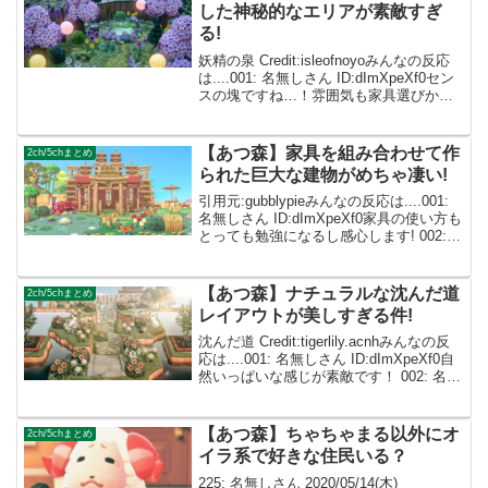
した神秘的なエリアが素敵すぎ
る!
妖精の泉 Credit:isleofnoyoみんなの反応
は....001: 名無しさん ID:dImXpeXf0セン
スの塊ですね…！雰囲気も家具選びから
配置まで、全てが素晴らしいです！ 002:
名無しさん ID:caZ2RUMYM ほんと...
【あつ森】家具を組み合わせて作
2ch/5chまとめ
られた巨大な建物がめちゃ凄い!
引用元:gubblypieみんなの反応は....001:
名無しさん ID:dImXpeXf0家具の使い方も
とっても勉強になるし感心します! 002:
名無しさん ID:caZ2RUMYM 家具組み合
わせれば建物もつくれるんですね💡
003...
【あつ森】ナチュラルな沈んだ道
2ch/5chまとめ
レイアウトが美しすぎる件!
沈んだ道 Credit:tigerlily.acnhみんなの反
応は....001: 名無しさん ID:dImXpeXf0自
然いっぱいな感じが素敵です！ 002: 名無
しさん ID:caZ2RUMYMセンスに脱帽！参
考になります✨ 003: ...
【あつ森】ちゃちゃまる以外にオ
2ch/5chまとめ
イラ系で好きな住民いる？
225: 名無しさん 2020/05/14(木)