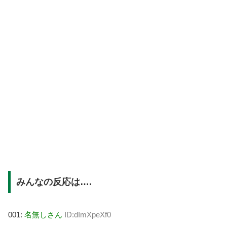
みんなの反応は….
001:
名無しさん
ID:dImXpeXf0