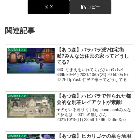
X
コピー
関連記事
【あつ森】バラバラ派?住宅街
2ch/5chまとめ
派?みんなは住民の家ってどうし
てる?
340: なまえをいれてください (ﾜｯﾁｮｲ
839b-k9+P ) 2021/10/07(木) 20:50:05.57
ID:2ELfpYos0 住民の家ってどうしてる？
私は住宅街にしてる 家の前には好きそう
な家具を置いてる 345:...
【あつ森】ハピパラで作られた都
2ch/5chまとめ
会的な別荘レイアウトが素敵!
子犬がいる通り 引用元: eonc.acnhみんな
の反応は....001: 名無しさん
2021/10/18(月) 23:58:19.96 ID:dImXpeXf0
今回もとっても素敵です！ハピパラでこ
こまでできるの好き♡ 002: 名無しさ...
【あつ森】ヒカリゴケの泉を活用
2ch/5chまとめ