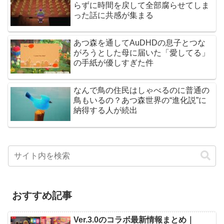
らずに時間を戻して全部腐らせてしま
った話に共感が集まる
あつ森を通してAuDHDの息子とつな
がろうとした母に届いた「愛してる」
の手紙が優しすぎた件
なんで鳥の住民はしゃべるのに普通の
鳥もいるの？あつ森世界の“進化説”に
納得する人が続出
おすすめ記事
Ver.3.0のコラボ最新情報まとめ｜