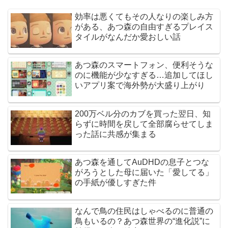
効率は悪くてもその人なりの楽しみ方
がある、あつ森の自由すぎるプレイス
タイルがなんだか愛おしい話
あつ森のスマートフォン、便利そうな
のに機能が少なすぎる…追加してほし
いアプリ案で海外勢が大盛り上がり
200万ベル分のカブを買った翌日、知
らずに時間を戻して全部腐らせてしま
った話に共感が集まる
あつ森を通してAuDHDの息子とつな
がろうとした母に届いた「愛してる」
の手紙が優しすぎた件
なんで鳥の住民はしゃべるのに普通の
鳥もいるの？あつ森世界の“進化説”に