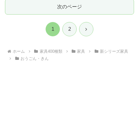
次のページ
次
1
2
へ
ホーム
家具400種類
家具
新シリーズ家具
おうごん・きん