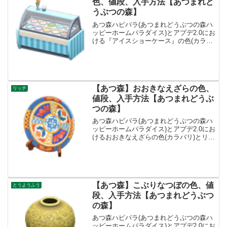
色、値段、入手方法【あつまれど
うぶつの森】
あつ森ハピパラ(あつまれどうぶつの森ハ
ッピーホームパラダイス)とアプデ2.0にお
ける『アイスショーケース』の色(カラバ
リ)とリメイク、値段、種類一覧と入手方
法、別荘で持ってる住民一覧です。アイ
スショーケース入手方法、値段アイスシ
ョーケース値...
【あつ森】おおきなえざらの色、
リッチ
値段、入手方法【あつまれどうぶ
つの森】
あつ森ハピパラ(あつまれどうぶつの森ハ
ッピーホームパラダイス)とアプデ2.0にお
けるおおきなえざらの色(カラバリ)とリメ
イク、値段、種類一覧と入手方法、別荘
で持ってる住民一覧です。おおきなえざ
らの入手方法、買取おおきなえざら値
段、基本情報値...
【あつ森】こぶりなつぼの色、値
とうようふう
段、入手方法【あつまれどうぶつ
の森】
あつ森ハピパラ(あつまれどうぶつの森ハ
ッピーホームパラダイス)とアプデ2.0にお