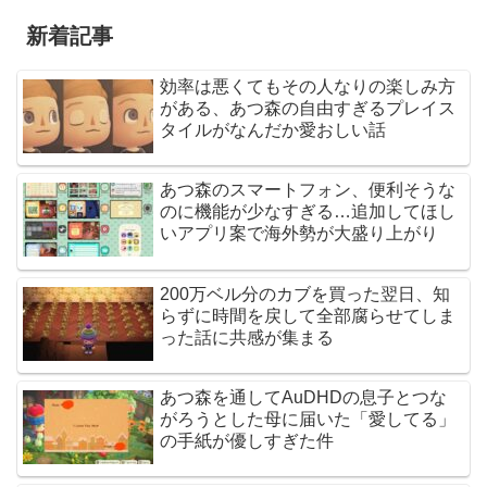
新着記事
効率は悪くてもその人なりの楽しみ方
がある、あつ森の自由すぎるプレイス
タイルがなんだか愛おしい話
あつ森のスマートフォン、便利そうな
のに機能が少なすぎる…追加してほし
いアプリ案で海外勢が大盛り上がり
200万ベル分のカブを買った翌日、知
らずに時間を戻して全部腐らせてしま
った話に共感が集まる
あつ森を通してAuDHDの息子とつな
がろうとした母に届いた「愛してる」
の手紙が優しすぎた件