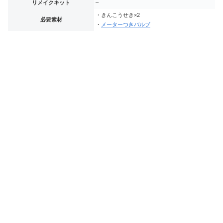
リメイクキット
–
・きんこうせき×2
必要素材
・
メーターつきバルブ