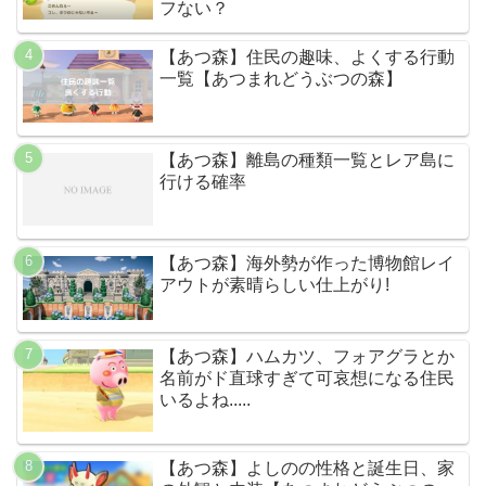
フない？
【あつ森】住民の趣味、よくする行動
一覧【あつまれどうぶつの森】
【あつ森】離島の種類一覧とレア島に
行ける確率
【あつ森】海外勢が作った博物館レイ
アウトが素晴らしい仕上がり!
【あつ森】ハムカツ、フォアグラとか
名前がド直球すぎて可哀想になる住民
いるよね.....
【あつ森】よしのの性格と誕生日、家