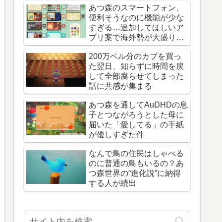
あつ森のスマートフォン、
便利そうなのに機能が少な
すぎる…追加してほしいア
プリ案で海外勢が大盛り上
がり
200万ベル分のカブを買っ
た翌日、知らずに時間を戻
して全部腐らせてしまった
話に共感が集まる
あつ森を通してAuDHDの息
子とつながろうとした母に
届いた「愛してる」の手紙
が優しすぎた件
なんで鳥の住民はしゃべる
のに普通の鳥もいるの？あ
つ森世界の“進化説”に納得
する人が続出