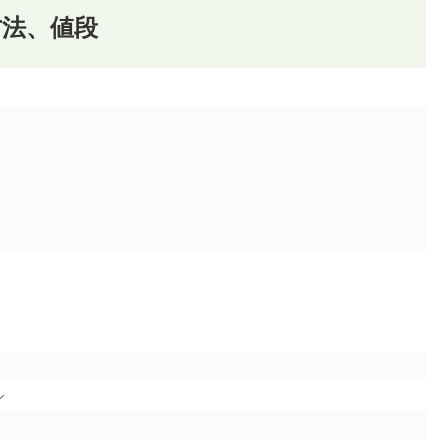
法、値段
ル