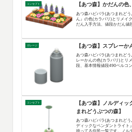
【あつ森】かだんの色
コンセプト
あつ森ハピパラ(あつまれどう
ん』の色(カラバリ)とリメ
だん入手方法、値段かだん値段、
【あつ森】スプレーか
ガレージ
あつ森ハピパラ(あつまれどう
レーかんの色(カラバリ)と
段、基本情報値段490ベルコン
【あつ森】ノルディッ
コンセプト
まれどうぶつの森】
あつ森ハピパラ(あつまれどう
ディックなペンダントライト
持ってる住民一覧です。ノルデ