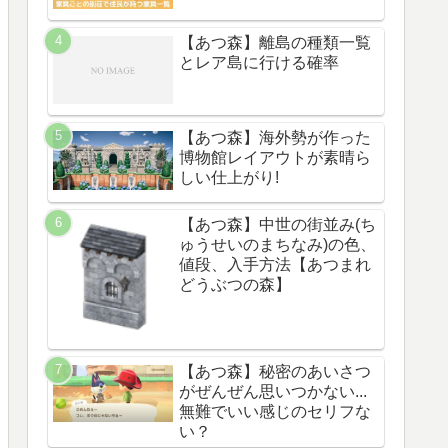
【あつ森】離島の種類一覧
とレア島に行ける確率
【あつ森】海外勢が作った
博物館レイアウトが素晴ら
しい仕上がり!
【あつ森】中世の街並み(ち
ゅうせいのまちなみ)の色、
値段、入手方法【あつまれ
どうぶつの森】
【あつ森】秘密のあいさつ
がぜんぜん思いつかない...
無難でいい感じのセリフな
い？