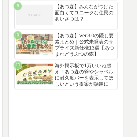
【あつ森】みんながつけた
面白くてユニークな住民の
あいさつは？
【あつ森】Ver.3.0の隠し要
素まとめ｜公式未発表のサ
プライズ新仕様13選【あつ
まれどうぶつの森】
海外掲示板で1万いいね超
え！あつ森の斧やシャベル
に耐久度バーを表示してほ
しいという提案が話題に