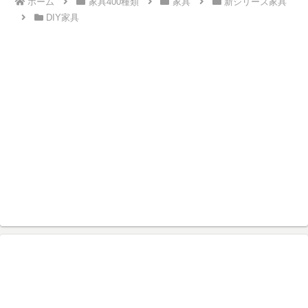
ホーム
家具400種類
家具
新シリーズ家具
DIY家具