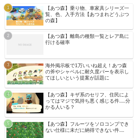
【あつ森】乗り物、車家具シリーズ一
覧、色、入手方法【あつまれどうぶつ
の森】
【あつ森】離島の種類一覧とレア島に
行ける確率
海外掲示板で1万いいね超え！あつ森
の斧やシャベルに耐久度バーを表示し
てほしいという提案が話題に
【あつ森】キザ系のセリフ、住民によ
ってはマジで気持ち悪く感じる件.....分
かる人いる？
【あつ森】フルーツをソロコンプでき
ない仕様に未だに納得できない件....