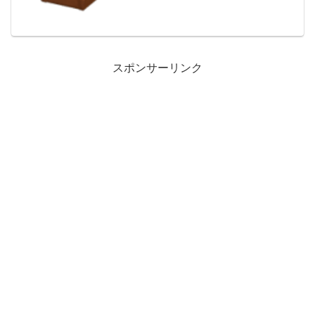
入手方法、別荘で持ってる住民一覧で
す。レトロなマッサージチェア入手方
法、値段レトロな...
スポンサーリンク