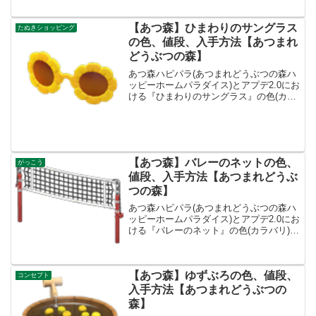
アキッチン値...
【あつ森】ひまわりのサングラス
たぬきショッピング
の色、値段、入手方法【あつまれ
どうぶつの森】
あつ森ハピパラ(あつまれどうぶつの森ハ
ッピーホームパラダイス)とアプデ2.0にお
ける『ひまわりのサングラス』の色(カラ
バリ)とリメイク、値段、種類一覧と入手
方法、別荘で持ってる住民一覧です。ひ
まわりのサングラス入手方法、値段ひま
わりのサング...
【あつ森】バレーのネットの色、
がっこう
値段、入手方法【あつまれどうぶ
つの森】
あつ森ハピパラ(あつまれどうぶつの森ハ
ッピーホームパラダイス)とアプデ2.0にお
ける『バレーのネット』の色(カラバリ)と
リメイク、値段、種類一覧と入手方法、
別荘で持ってる住民一覧です。バレーの
ネット入手方法、値段バレーのネット値
【あつ森】ゆずぶろの色、値段、
段、基本情報...
コンセプト
入手方法【あつまれどうぶつの
森】