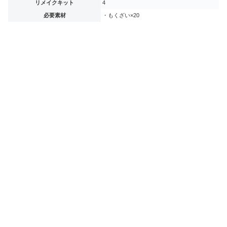
リメイクキット
4
必要素材
・もくざい×20