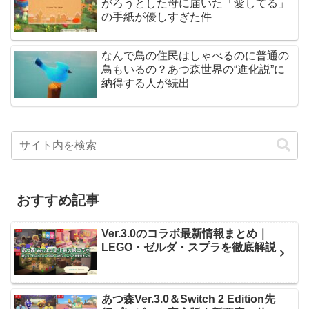
がろうとした母に届いた「愛してる」
の手紙が優しすぎた件
なんで鳥の住民はしゃべるのに普通の
鳥もいるの？あつ森世界の“進化説”に
納得する人が続出
おすすめ記事
Ver.3.0のコラボ最新情報まとめ｜
LEGO・ゼルダ・スプラを徹底解説
あつ森Ver.3.0＆Switch 2 Edition先