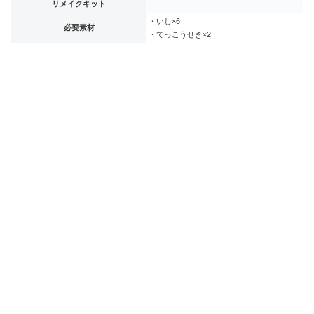
リメイクキット
–
・いし×6
必要素材
・てっこうせき×2