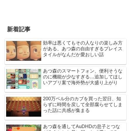
新着記事
効率は悪くてもその人なりの楽しみ方
がある、あつ森の自由すぎるプレイス
タイルがなんだか愛おしい話
あつ森のスマートフォン、便利そうな
のに機能が少なすぎる…追加してほし
いアプリ案で海外勢が大盛り上がり
200万ベル分のカブを買った翌日、知
らずに時間を戻して全部腐らせてしま
った話に共感が集まる
あつ森を通してAuDHDの息子とつな