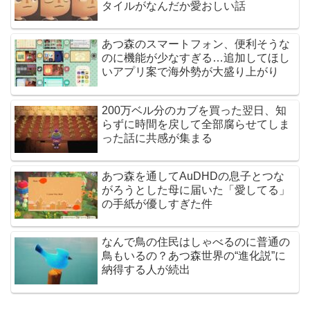
タイルがなんだか愛おしい話
あつ森のスマートフォン、便利そうな
のに機能が少なすぎる…追加してほし
いアプリ案で海外勢が大盛り上がり
200万ベル分のカブを買った翌日、知
らずに時間を戻して全部腐らせてしま
った話に共感が集まる
あつ森を通してAuDHDの息子とつな
がろうとした母に届いた「愛してる」
の手紙が優しすぎた件
なんで鳥の住民はしゃべるのに普通の
鳥もいるの？あつ森世界の“進化説”に
納得する人が続出