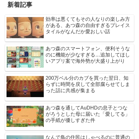
新着記事
効率は悪くてもその人なりの楽しみ方
がある、あつ森の自由すぎるプレイス
タイルがなんだか愛おしい話
あつ森のスマートフォン、便利そうな
のに機能が少なすぎる…追加してほし
いアプリ案で海外勢が大盛り上がり
200万ベル分のカブを買った翌日、知
らずに時間を戻して全部腐らせてしま
った話に共感が集まる
あつ森を通してAuDHDの息子とつな
がろうとした母に届いた「愛してる」
の手紙が優しすぎた件
なんで鳥の住民はしゃべるのに普通の