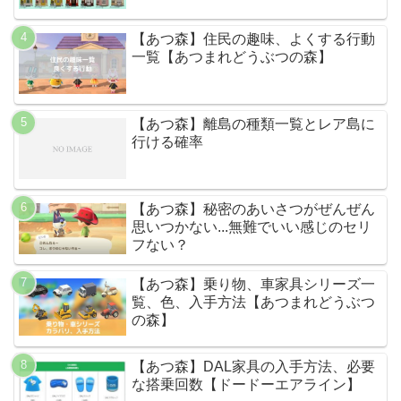
【あつ森】住民の趣味、よくする行動
一覧【あつまれどうぶつの森】
【あつ森】離島の種類一覧とレア島に
行ける確率
【あつ森】秘密のあいさつがぜんぜん
思いつかない...無難でいい感じのセリ
フない？
【あつ森】乗り物、車家具シリーズ一
覧、色、入手方法【あつまれどうぶつ
の森】
【あつ森】DAL家具の入手方法、必要
な搭乗回数【ドードーエアライン】